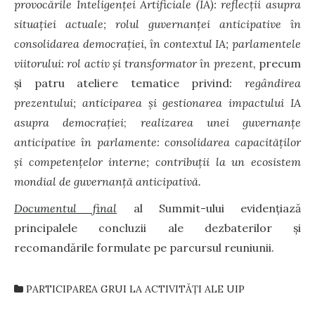
provocările Inteligenței Artificiale (IA): reflecții asupra
situației actuale; rolul guvernanței anticipative în
consolidarea democrației, în contextul IA; parlamentele
viitorului: rol activ și transformator în prezent,
precum
și patru ateliere tematice privind
: regândirea
prezentului; anticiparea și gestionarea impactului IA
asupra democrației
;
realizarea
unei guvernanțe
anticipative în parlamente: consolidarea capacităților
și competențelor interne; contribuții la un ecosistem
mondial de guvernanță anticipativă.
Documentul final
al Summit-ului evidențiază
principalele concluzii ale dezbaterilor și
recomandările formulate pe parcursul reuniunii.
PARTICIPAREA GRUI LA ACTIVITĂȚI ALE UIP