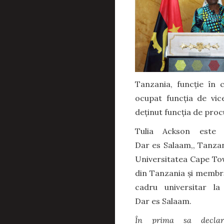
Tanzania, funcție în 
ocupat funcția de vic
deținut funcția de proc
Tulia Ackson este l
Dar es Salaam,, Tanza
Universitatea Cape Town
din Tanzania și membră
cadru universitar la
Dar es Salaam.
În prima sa declar