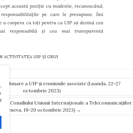
ccept această poziție cu modestie, recunoscând,
 responsabilitățile pe care le presupune. Îmi
 a coopera cu toți pentru ca UIP să devină cea
mai responsabilă și cea mai transparentă
N ACTIVITATEA UIP ȘI GRUI
a Adunare a UIP și reuniunile asociate (Luanda, 22-27
,
octombrie 2023)
r
f
ă a Consiliului Uniunii Internaționale a Telecomunicațiilor
(Geneva, 19-20 octombrie 2023)
→