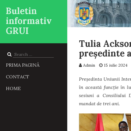
Buletin
informativ
GRUI
Tulia Ackson
președinte a
Search
for:
PRIMA PAGINĂ
Admin
15 iulie 2024
CONTACT
Președinta Uniunii Inter
în această funcție în l
HOME
sesiuni a Consiliului
mandat de trei ani.