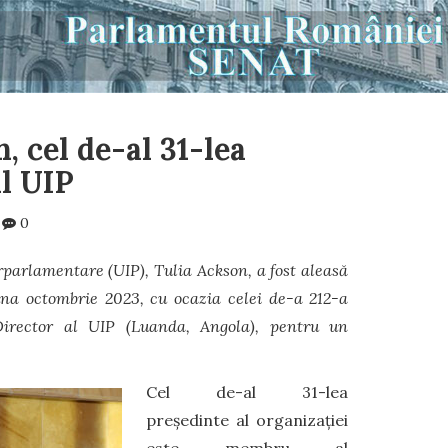
, cel de-al 31-lea
l UIP
0
parlamentare (UIP), Tulia Ackson, a fost aleasă
una octombrie 2023, cu ocazia celei de-a 212-a
 Director al UIP (Luanda, Angola), pentru un
Cel de-al 31-lea
președinte al organizației
este membru al