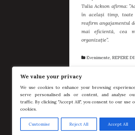
Tulia Ackson afirma: ”A
în același timp, toate
reafirm angajamentul de
mai eficientă, cea 
organizație”.
Evenimente
,
REPERE DI
We value your privacy
Post
←
Cea de-a 147-
We use cookies to enhance your browsing experience
navigation
serve personalised ads or content, and analyse ou
traffic. By clicking "Accept All", you consent to our use o
Sesiunea extraordinar
cookies.
Customise
Reject All
Accept All