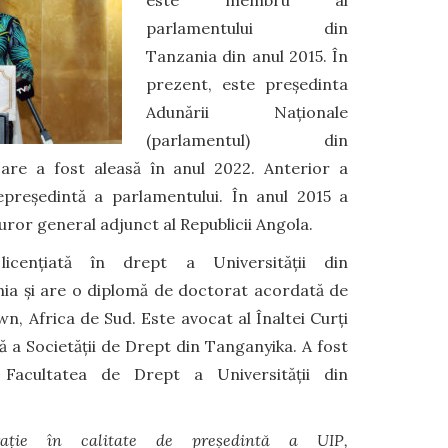
parlamentului din
Tanzania din anul 2015. În
prezent, este președinta
Adunării Naționale
(parlamentul) din
care a fost aleasă în anul 2022. Anterior a
epreședintă a parlamentului. În anul 2015 a
uror general adjunct al Republicii Angola.
icențiată în drept a Universității din
nia și are o diplomă de doctorat acordată de
, Africa de Sud. Este avocat al Înaltei Curți
 a Societății de Drept din Tanganyika. A fost
 Facultatea de Drept a Universității din
ație în calitate de președintă a UIP,