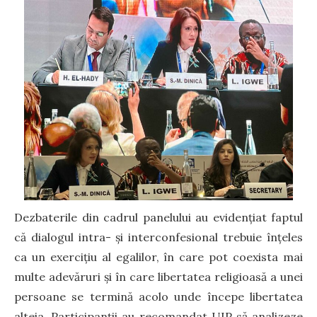
Dezbaterile din cadrul panelului au evidențiat faptul
că dialogul intra- și interconfesional trebuie înțeles
ca un exercițiu al egalilor, în care pot coexista mai
multe adevăruri și în care libertatea religioasă a unei
persoane se termină acolo unde începe libertatea
alteia. Participanții au recomandat UIP să analizeze