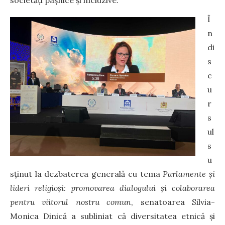
societăți pașnice și incluzive.
Î
n
di
s
c
u
r
s
ul
s
u
sținut la dezbaterea generală cu tema
Parlamente și
lideri religioși: promovarea dialogului și colaborarea
pentru viitorul nostru comun
, senatoarea Silvia-
Monica Dinică a subliniat că diversitatea etnică și