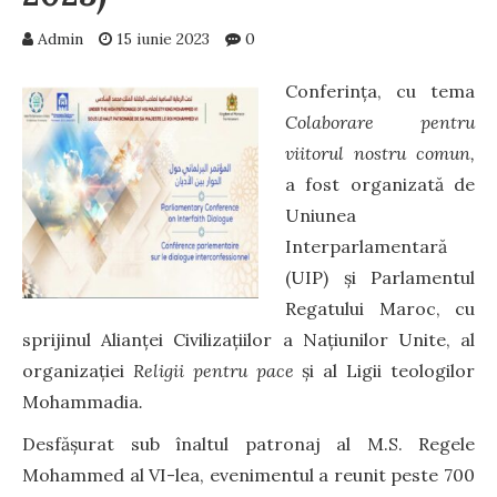
Admin
15 iunie 2023
0
Conferința, cu tema
Colaborare pentru
viitorul nostru comun,
a fost organizată de
Uniunea
Interparlamentară
(UIP) și Parlamentul
Regatului Maroc, cu
sprijinul Alianței Civilizațiilor a Națiunilor Unite, al
organizației
Religii pentru pace
și al Ligii teologilor
Mohammadia
.
Desfășurat sub înaltul patronaj al M.S. Regele
Mohammed al VI-lea, evenimentul a reunit peste 700